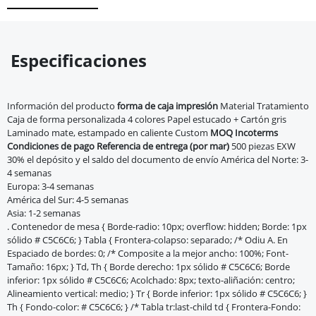
Especificaciones
Información del producto
forma de caja
impresión
Material
Tratamiento
Caja de forma personalizada 4 colores Papel estucado + Cartón gris
Laminado mate, estampado en caliente Custom
MOQ
Incoterms
Condiciones de pago
Referencia de entrega (por mar)
500 piezas EXW
30% el depósito y el saldo del documento de envío América del Norte: 3-
4 semanas
Europa: 3-4 semanas
América del Sur: 4-5 semanas
Asia: 1-2 semanas
. Contenedor de mesa { Borde-radio: 10px; overflow: hidden; Borde: 1px
sólido # C5C6C6; } Tabla { Frontera-colapso: separado; /* Odiu A. En
Espaciado de bordes: 0; /* Composite a la mejor ancho: 100%; Font-
Tamaño: 16px; } Td, Th { Borde derecho: 1px sólido # C5C6C6; Borde
inferior: 1px sólido # C5C6C6; Acolchado: 8px; texto-aliñación: centro;
Alineamiento vertical: medio; } Tr { Borde inferior: 1px sólido # C5C6C6; }
Th { Fondo-color: # C5C6C6; } /* Tabla tr:last-child td { Frontera-Fondo: