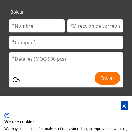
Boletín
We use cookies
Dirección : No.29 Jinfu 2nd Road, Huanan Ind Park, ciudad de
We may place these for analysis of our visitor data, to improve our website,
Liaobu, ciudad de Dongguan, provincia de Guangdong, China