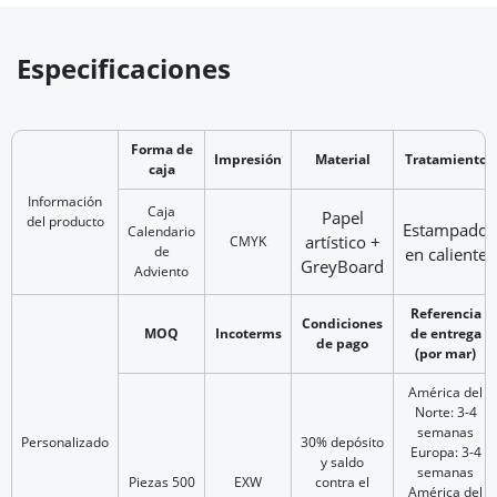
Especificaciones
Forma de
Impresión
Material
Tratamiento
caja
Información
Caja
Papel
del producto
Estampado
Calendario
artístico +
CMYK
de
en caliente
GreyBoard
Adviento
Referencia
Condiciones
MOQ
Incoterms
de entrega
de pago
(por mar)
América del
Norte: 3-4
semanas
Personalizado
30% depósito
Europa: 3-4
y saldo
semanas
Piezas 500
EXW
contra el
América del