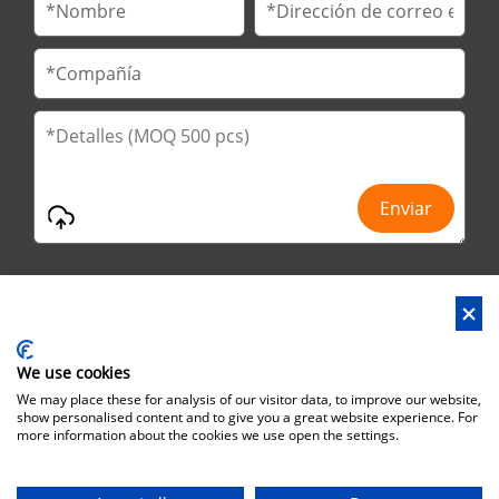
We use cookies
Dirección : No.29 Jinfu 2nd Road, Huanan Ind Park, ciudad de
We may place these for analysis of our visitor data, to improve our website,
Liaobu, ciudad de Dongguan, provincia de Guangdong, China
show personalised content and to give you a great website experience. For
more information about the cookies we use open the settings.
Dirección de Oficina : No.6 Zhuangyuan Road, Park Songshan
Lake, Dongguan City, Guangdong Province, China, 523808