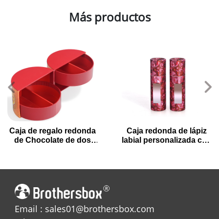
Más productos
Caja de regalo redonda
Caja redonda de lápiz
de Chocolate de dos
labial personalizada con
puertas con cajones
estilo: embalaje
circulares
elegante para sus
productos de belleza
Email : sales01@brothersbox.com