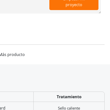
proyecto
Más producto
Tratamiento
ard
Sello caliente