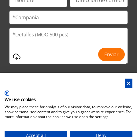
We use cookies
Dirección : No.29 Jinfu 2nd Road, Huanan Ind Park, ciudad de
We may place these for analysis of our visitor data, to improve our website,
Liaobu, ciudad de Dongguan, provincia de Guangdong, China
show personalised content and to give you a great website experience. For
more information about the cookies we use open the settings.
Dirección de Oficina : No.6 Zhuangyuan Road, Park Songshan
Lake, Dongguan City, Guangdong Province, China, 523808
Accept all
Deny