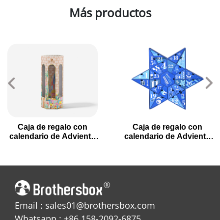
Más productos
Caja de regalo con
Caja de regalo con
calendario de Adviento
calendario de Adviento
hexagonal de 7 días
de Navidad en forma de
para la cuenta atrás
estrella con 24 cajones
navideña
Email : sales01@brothersbox.com
Whatsapp : +86 158-2092-6875