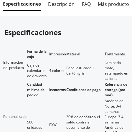
Especificaciones
Descripción
FAQ
Más producto
Especificaciones
Forma de la
Impresión
Material
Tratamiento
caja
Información
Laminado
Caja de
del producto
Papel estucado +
mate,
calendario
4 colores
Cartón gris
estampado en
de Adviento
caliente
Cantidad
Referencia de
mínima de
Incoterms
Condiciones de pago
entrega (por
pedido
mar)
América del
Norte: 3-4
semanas
Personalizado
30% de depósito y el
Europa: 3-4
500
saldo contra el
semanas
EXW
unidades
documento de
América del