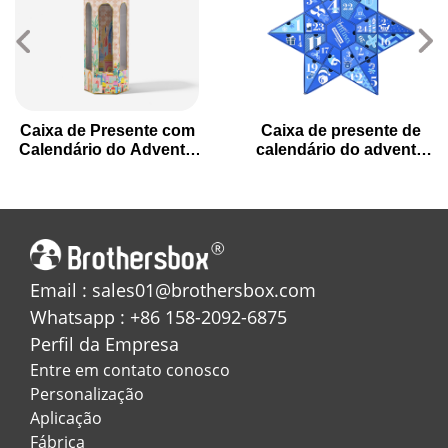
Caixa de Presente com
Caixa de presente de
Calendário do Advento
calendário do advento
Hexagonal de 7 Dias
de Natal em forma de
para a Contagem
estrela com 24 gavetas
Regressiva do Natal
Email : sales01@brothersbox.com
Whatsapp : +86 158-2092-6875
Perfil da Empresa
Entre em contato conosco
Personalização
Aplicação
Fábrica