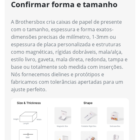
Confirmar forma e tamanho
M
A Brothersbox cria caixas de papel de presente
A B
com o tamanho, espessura e forma exatos-
per
dimensões precisas de milímetro, 1-3mm ou
pap
espessura de placa personalizada e estruturas
agl
como magnéticas, rígidas dobráveis, mala/alça,
rev
estilo livro, gaveta, mala direta, redonda, tampa e
com
base ou totalmente sob medida com inserções.
(fo
Nós fornecemos dielines e protótipos e
fol
fabricamos com tolerâncias apertadas para um
esp
ajuste perfeito.