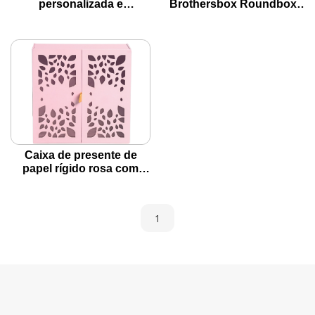
personalizada e
Brothersbox Roundbox-
charmosa com ímã e
elegante, ecológico,
espelho para joias
personalizável
Caixa de presente de
papel rígido rosa com
design Gatefold para joias
1