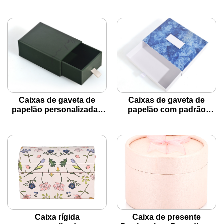
sobrepostas com janela
12 dias em forma de arco
cortada
para joias
Caixas de gaveta de
Caixas de gaveta de
papelão personalizadas
papelão com padrão
minimalistas para joias
texturizado personalizado
para branding
Caixa rígida
Caixa de presente