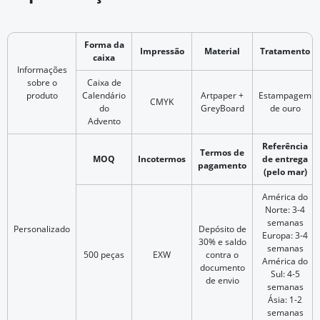
Forma da
Impressão
Material
Tratamento
caixa
Informações
sobre o
Caixa de
produto
Calendário
Artpaper +
Estampagem
CMYK
do
GreyBoard
de ouro
Advento
Referência
Termos de
MOQ
Incotermos
de entrega
pagamento
(pelo mar)
América do
Norte: 3-4
semanas
Personalizado
Depósito de
Europa: 3-4
30% e saldo
semanas
500 peças
EXW
contra o
América do
documento
Sul: 4-5
de envio
semanas
Ásia: 1-2
semanas