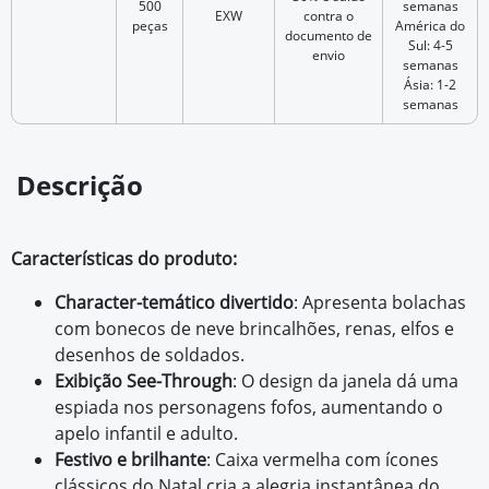
500
semanas
EXW
contra o
peças
América do
documento de
Sul: 4-5
envio
semanas
Ásia: 1-2
semanas
Descrição
Características do produto:
Character-temático divertido
: Apresenta bolachas
com bonecos de neve brincalhões, renas, elfos e
desenhos de soldados.
Exibição See-Through
: O design da janela dá uma
espiada nos personagens fofos, aumentando o
apelo infantil e adulto.
Festivo e brilhante
: Caixa vermelha com ícones
clássicos do Natal cria a alegria instantânea do