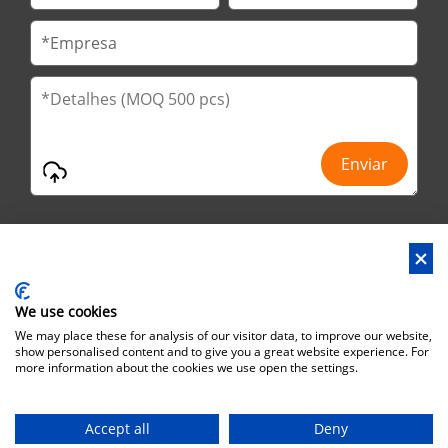
We use cookies
Endereço : No.29 Jinfu 2ª estrada, Huanan Ind Park, cidade de
We may place these for analysis of our visitor data, to improve our website,
Liaobu, cidade de Dongguan, província de Guangdong, China
show personalised content and to give you a great website experience. For
more information about the cookies we use open the settings.
Endereço do escritório : No.6 Zhuangyuan Road, Park Songshan
Lake, Dongguan City, Guangdong Province, China, 523808
Accept all
Deny
Direitos autorais©Brothersbox Industrial Co., Ltd. Todos os