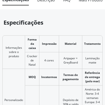
Descrição
FAQ
Mais Produto
Especificações
Forma
da
Impressão
Material
Tratamento
Informações
caixa
sobre o
produto
Cracker
Artpaper +
Laminação
de
4 cores
GreyBoard
matte
Natal
Referência
Termos de
MOQ
Incotermos
de entrega
pagamento
(pelo mar)
América do
Norte: 3-4
semanas
Personalizado
Depósito de
Europa: 3-4
30% e saldo