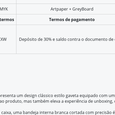
MYK
Artpaper + GreyBoard
otermos
Termos de pagamento
EXW
Depósito de 30% e saldo contra o documento de 
resenta um design clássico estilo gaveta equipado com um
o ao produto, mas também eleva a experiência de unboxing
a caixa, uma bandeja interna branca cortada com precisão 