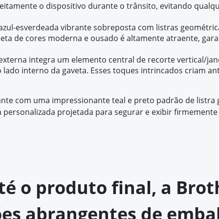
rfeitamente o dispositivo durante o trânsito, evitando qu
zul-esverdeada vibrante sobreposta com listras geométrica
aleta de cores moderna e ousado é altamente atraente, gar
externa integra um elemento central de recorte vertical/j
o lado interno da gaveta. Esses toques intrincados criam an
ante com uma impressionante teal e preto padrão de list
 personalizada projetada para segurar e exibir firmemente 
até o produto final, a Br
ões abrangentes de emba