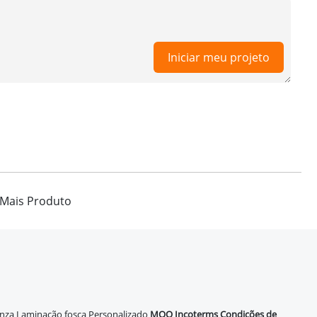
Iniciar meu projeto
Mais Produto
inza Laminação fosca Personalizado
MOQ
Incoterms
Condições de