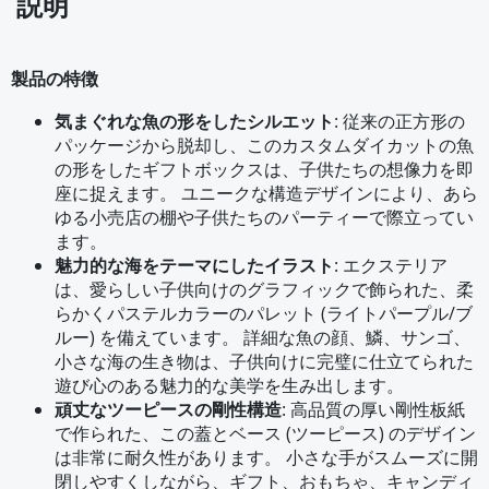
説明
製品の特徴
気まぐれな魚の形をしたシルエット
: 従来の正方形の
パッケージから脱却し、このカスタムダイカットの魚
の形をしたギフトボックスは、子供たちの想像力を即
座に捉えます。 ユニークな構造デザインにより、あら
ゆる小売店の棚や子供たちのパーティーで際立ってい
ます。
魅力的な海をテーマにしたイラスト
: エクステリア
は、愛らしい子供向けのグラフィックで飾られた、柔
らかくパステルカラーのパレット (ライトパープル/ブ
ルー) を備えています。 詳細な魚の顔、鱗、サンゴ、
小さな海の生き物は、子供向けに完璧に仕立てられた
遊び心のある魅力的な美学を生み出します。
頑丈なツーピースの剛性構造
: 高品質の厚い剛性板紙
で作られた、この蓋とベース (ツーピース) のデザイン
は非常に耐久性があります。 小さな手がスムーズに開
閉しやすくしながら、ギフト、おもちゃ、キャンディ