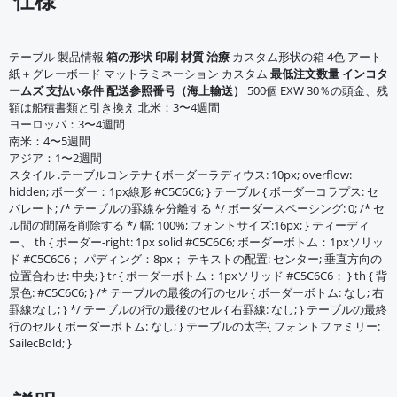
テーブル 製品情報
箱の形状
印刷
材質
治療
カスタム形状の箱 4色 アート
紙＋グレーボード マットラミネーション カスタム
最低注文数量
インコタ
ームズ
支払い条件
配送参照番号（海上輸送）
500個 EXW 30％の頭金、残
額は船積書類と引き換え 北米：3〜4週間
ヨーロッパ：3〜4週間
南米：4〜5週間
アジア：1〜2週間
スタイル .テーブルコンテナ { ボーダーラディウス: 10px; overflow:
hidden; ボーダー：1px線形 #C5C6C6; } テーブル { ボーダーコラプス: セ
パレート; /* テーブルの罫線を分離する */ ボーダースペーシング: 0; /* セ
ル間の間隔を削除する */ 幅: 100%; フォントサイズ:16px; } ティーディ
ー、 th { ボーダー-right: 1px solid #C5C6C6; ボーダーボトム：1pxソリッ
ド #C5C6C6； パディング：8px； テキストの配置: センター; 垂直方向の
位置合わせ: 中央; } tr { ボーダーボトム：1pxソリッド #C5C6C6； } th { 背
景色: #C5C6C6; } /* テーブルの最後の行のセル { ボーダーボトム: なし; 右
罫線:なし; } */ テーブルの行の最後のセル { 右罫線: なし; } テーブルの最終
行のセル { ボーダーボトム: なし; } テーブルの太字{ フォントファミリー:
SailecBold; }