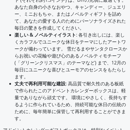
ト (それぞれ約1.3インチ) は、DIYの充填に最適です。
あなた自身の小さなおやつ、キャンディー、ジュエリ
ー、ミニおもちゃ、またはノベルティギフトを詰め
て、あなたの愛する人のためにパーソナライズされた
毎日の驚きを作成してください。
楽しい & ノベルティイラスト
: 各引き出しには、楽し
くカラフルでユニークな休日をテーマにしたアートワ
ークが備わっています。 雪だるまやサンタクロースか
らお祝いの花輪や遊び心のあるノベルティモチーフ
(「グリーンクリスマス」のテーマなど) まで、12月の
毎日にユニークな喜びとユーモアのセンスをもたらし
ます。
丈夫で再利用可能な建設
: 高品質で耐久性のある板紙
で作られたこのアドベントカレンダーボックスは、軽
量でありながら頑丈です。 環境にやさしく、長持ちす
るように作られているため、持続可能な休日の伝統の
ために、毎年簡単に保管して再利用することができま
す。