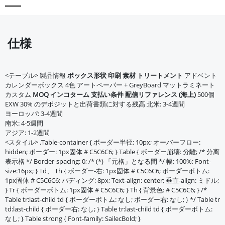
仕様
<テーブル> 製品情報
ボックス形状
印刷
素材
トリートメント
アドベント
カレンダーボックス 4色 アートペーパー + GreyBoard マットラミネート
カスタム
MOQ
インコターム
支払い条件
配信リファレンス (海上)
500個
EXW 30% のデポジットと出荷書類に対する残高 北米: 3-4週間
ヨーロッパ: 3-4週間
南米: 4-5週間
アジア: 1-2週間
<スタイル> .Table-container { ボーダー半径: 10px; オーバーフロー:
hidden; ボーダー: 1px固体 # C5C6C6; } Table { ボーダー崩壊: 分離; /* 分离
表示格 */ Border-spacing: 0; /* (*) 「元格」となる間 */ 幅: 100%; Font-
size:16px; } Td、 Th { ボーダー-右: 1px固体 # C5C6C6; ボーダーボトム:
1px固体 # C5C6C6; パディング: 8px; Text-align: center; 垂直-align: ミドル;
} Tr { ボーダーボトム: 1px固体 # C5C6C6; } Th { 背景色: # C5C6C6; } /*
Table tr:last-child td { ボーダーボトム: なし; ボーダー右: なし; } */ Table tr
td:last-child { ボーダー右: なし; } Table tr:last-child td { ボーダーボトム:
なし; } Table strong { Font-family: SailecBold; }