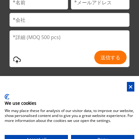
We use cookies
アドレス : No.29 Jinfu 2nd Road, Huanan Ind Park,Liaobo市,東莞
We may place these for analysis of our visitor data, to improve our website,
市,広東省,中国
show personalised content and to give you a great website experience. For
more information about the cookies we use open the settings.
オフィスアドレス : No.6 Zhuangyuan Road, Park Songshan Lake,
Dongguan City, Guangdong Province, China, 523808