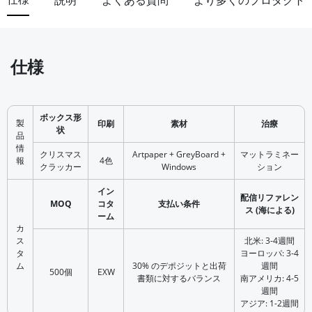
説明
よくある質問
より多くのプロダクト
仕様
ボックス形
製
印刷
素材
治療
状
品
情
クリスマス
Artpaper + GreyBoard +
マットラミネー
報
4色
クラッカー
Windows
ション
イン
配信リファレン
MOQ
コタ
支払い条件
ス (海による)
ーム
カ
ス
北米: 3-4週間
タ
ヨーロッパ: 3-4
ム
30% のデポジットと出荷
週間
500個
EXW
書類に対するバランス
南アメリカ: 4-5
週間
アジア: 1-2週間