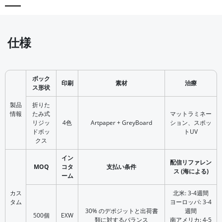
仕様
ボック
印刷
素材
治療
ス形状
製品
折りた
情報
たみ式
マットラミネー
リジッ
4色
Artpaper + GreyBoard
ション、スポッ
ドボッ
トUV
クス
イン
配信リファレン
MOQ
コタ
支払い条件
ス (海による)
ーム
カス
北米: 3-4週間
タム
ヨーロッパ: 3-4
30% のデポジットと出荷書
週間
500個
EXW
類に対するバランス
南アメリカ: 4-5