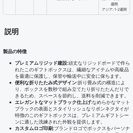
週間
アジア: 1-2週間
説明
製品の特徴
プレミアムリジッド建設
:
頑丈なリジッドボードで作ら
れたこのギフトボックスは、繊細なアイテムや高級品
を最適に保護し、保管や輸送中に安全に保ちます。
便利な折りたたみ式デザイン
:
折り畳み式の構造によ
り、ボックスを数秒で組み立てたり折りたたんだりで
きるため、スペースを節約し、送料を削減できます。
エレガントなマットブラック仕上げ
:
なめらかなマット
ブラックの表面とスタイリッシュなリボンネクタイが
特徴のこのギフトボックスは、プレミアムギフトシー
ンに適した洗練された外観を提供します。
カスタムロゴ印刷
:
ブランドロゴでボックスをパーソナ