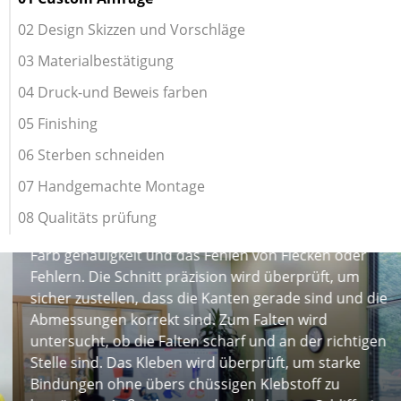
02 Design Skizzen und Vorschläge
03 Materialbestätigung
04 Druck-und Beweis farben
05 Finishing
06 Sterben schneiden
07 Handgemachte Montage
Qualitäts prüfung ist von entscheidender Bedeutung.
08 Qualitäts prüfung
Es überprüft die gedruckten Grafiken auf Klarheit,
Farb genauigkeit und das Fehlen von Flecken oder
Fehlern. Die Schnitt präzision wird überprüft, um
sicher zustellen, dass die Kanten gerade sind und die
Abmessungen korrekt sind. Zum Falten wird
untersucht, ob die Falten scharf und an der richtigen
Stelle sind. Das Kleben wird überprüft, um starke
Bindungen ohne übers chüssigen Klebstoff zu