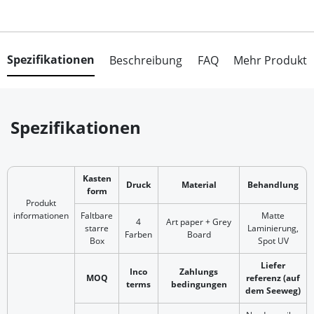
Spezifikationen
Beschreibung
FAQ
Mehr Produkt
Spezifikationen
Kasten
Druck
Material
Behandlung
form
Produkt
informationen
Faltbare
Matte
4
Art paper + Grey
starre
Laminierung,
Farben
Board
Box
Spot UV
Liefer
Inco
Zahlungs
MOQ
referenz (auf
terms
bedingungen
dem Seeweg)