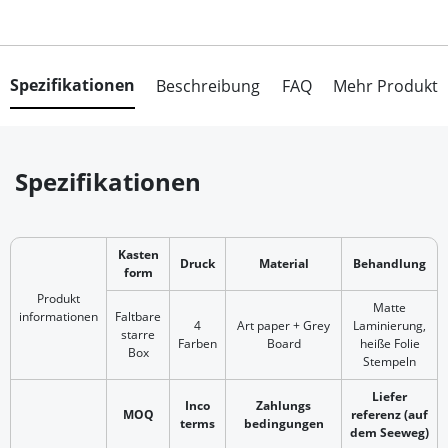
Spezifikationen
Beschreibung
FAQ
Mehr Produkt
Spezifikationen
Kasten
Druck
Material
Behandlung
form
Produkt
Matte
informationen
Faltbare
4
Art paper + Grey
Laminierung,
starre
Farben
Board
heiße Folie
Box
Stempeln
Liefer
Inco
Zahlungs
MOQ
referenz (auf
terms
bedingungen
dem Seeweg)