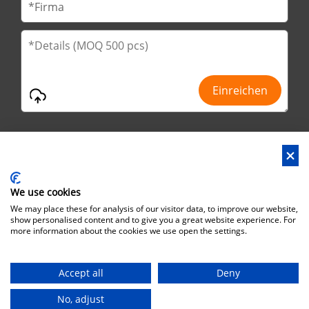
We use cookies
Anschrift : Nr.29 Jinfu 2. Straße, Huanan Ind Park, Stadt Liaobu,
We may place these for analysis of our visitor data, to improve our website,
Stadt Dongguan, Provinz Guangdong, China
show personalised content and to give you a great website experience. For
more information about the cookies we use open the settings.
Büro adresse : No.6 Zhuangyuan Road, Park Songshan Lake,
Dongguan City, Guangdong Province, China, 523808
Accept all
Deny
Urheberrecht©Brothersbox Industrial Co., Ltd. Alle Rechte
vorbehalten. |
Sitemap
No, adjust