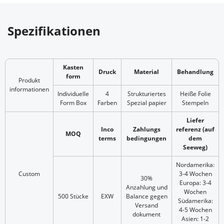
Spezifikationen
Kasten
Druck
Material
Behandlung
form
Produkt
informationen
Individuelle
4
Strukturiertes
Heiße Folie
Form Box
Farben
Spezial papier
Stempeln
Liefer
Inco
Zahlungs
referenz (auf
MOQ
terms
bedingungen
dem
Seeweg)
Nordamerika:
Custom
3-4 Wochen
30%
Europa: 3-4
Anzahlung und
Wochen
500 Stücke
EXW
Balance gegen
Südamerika:
Versand
4-5 Wochen
dokument
Asien: 1-2