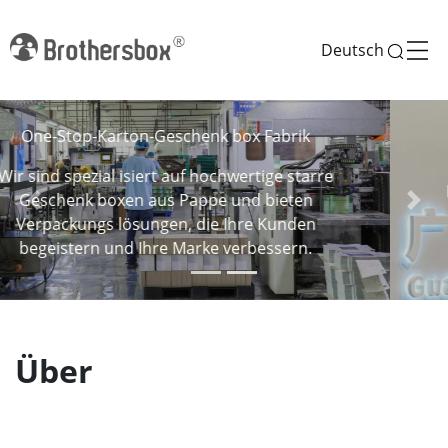
Deutsch
Über Brothers box
Brothers box ist ein One-Stop-Hersteller von
Previous
Next
kunden spezifischen Geschenk boxen aus
Papier mit 28 Jahren Erfahrung.
Über