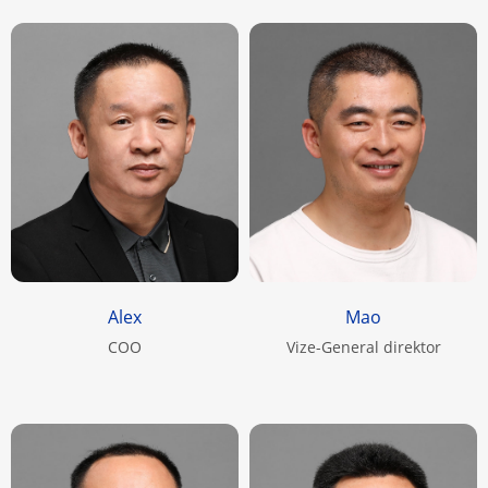
Alex
Mao
COO
Vize-General direktor