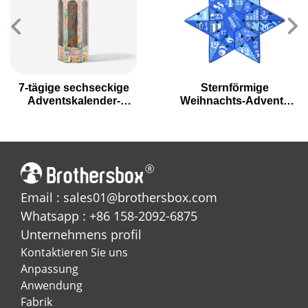
7-tägige sechseckige
Sternförmige
Adventskalender-
Weihnachts-Advents
Geschenkbox für den
kalender Geschenk box
Feiertags-Countdown
mit 24 Schubladen
Email : sales01@brothersbox.com
Whatsapp : +86 158-2092-6875
Unternehmens profil
Kontaktieren Sie uns
Anpassung
Anwendung
Fabrik