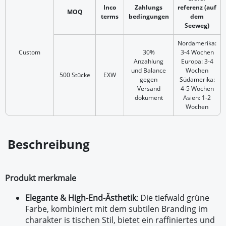
Inco
Zahlungs
referenz (auf
MOQ
terms
bedingungen
dem
Seeweg)
Nordamerika:
Custom
30%
3-4 Wochen
Anzahlung
Europa: 3-4
und Balance
Wochen
500 Stücke
EXW
gegen
Südamerika:
Versand
4-5 Wochen
dokument
Asien: 1-2
Wochen
Beschreibung
Produkt merkmale
Elegante & High-End-Ästhetik
: Die tiefwald grüne
Farbe, kombiniert mit dem subtilen Branding im
charakter is tischen Stil, bietet ein raffiniertes und