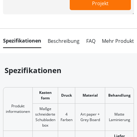
Projekt
Spezifikationen
Beschreibung
FAQ
Mehr Produkt
Spezifikationen
Kasten
Druck
Material
Behandlung
form
Produkt
Maßge
informationen
schneiderte
4
Art paper +
Matte
Schubladen
Farben
Grey Board
Laminierung
box
Liefer