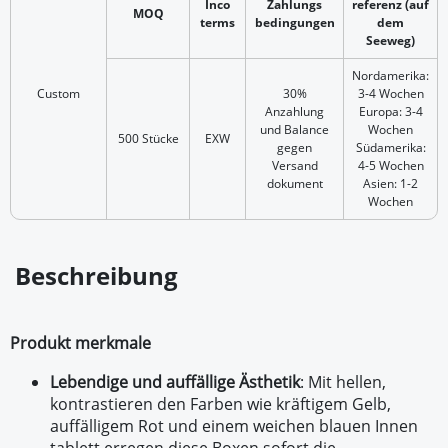
Inco
Zahlungs
referenz (auf
MOQ
terms
bedingungen
dem
Seeweg)
Nordamerika:
Custom
30%
3-4 Wochen
Anzahlung
Europa: 3-4
und Balance
Wochen
500 Stücke
EXW
gegen
Südamerika:
Versand
4-5 Wochen
dokument
Asien: 1-2
Wochen
Beschreibung
Produkt merkmale
Lebendige und auffällige Ästhetik
: Mit hellen,
kontrastieren den Farben wie kräftigem Gelb,
auffälligem Rot und einem weichen blauen Innen