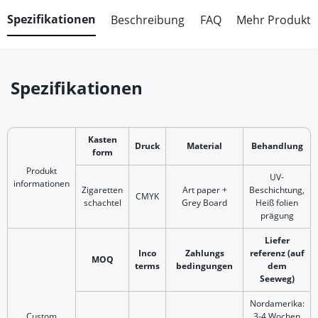
Spezifikationen
Beschreibung
FAQ
Mehr Produkt
Spezifikationen
Kasten
Druck
Material
Behandlung
form
Produkt
UV-
informationen
Zigaretten
Art paper +
Beschichtung,
CMYK
schachtel
Grey Board
Heiß folien
prägung
Liefer
Inco
Zahlungs
referenz (auf
MOQ
terms
bedingungen
dem
Seeweg)
Nordamerika:
Custom
3-4 Wochen