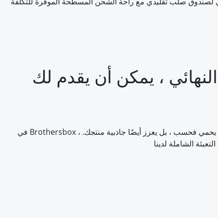
كن أن يقدم لك Brothersbox حلول تغليف
في Brothersbox ، نفهم الرحلة من مجرد مفهوم إلى منتج ملموس. يستخدم فريق الخبراء لدينا أحدث التقنيات والتصميم المبتكر في صناعة التغليف الذي لا يحمي فحسب ، بل يعزز أيضًا جاذبية منتجك.