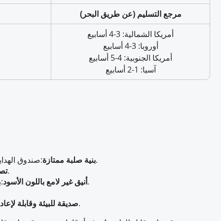
مرجع التسليم (عن طريق البحر)
أمريكا الشمالية: 3-4 أسابيع
أوروبا: 3-4 أسابيع
أمريكا الجنوبية: 4-5 أسابيع
آسيا: 1-2 أسابيع
صندوق الهدايا هذا المصنوع من لوح صلب متين ، يضمن حماية مثالية للعناصر الحساسة أو الفاخرة ، مما يحافظ على سلامتها أثناء التخزين والنقل.
بنية صلبة ممتازة
:
يسمح البناء القابل للطي بتجميع الصندوق أو انهياره في غضون ثوانٍ ، مما يوفر المساحة ويقلل تكاليف الشحن.
تص
يتميز بسطح أسود غير لامع أنيق وربطة عنق شريطية أنيقة ، يقدم صندوق الهدايا هذا مظهرًا متطورًا مناسبًا لمناسبات الهدايا المتميزة.
أنيق غير لامع باللون الأسود
:
مصنوع من مواد صديقة للبيئة ، يمكن إعادة استخدام هذا الصندوق عدة مرات ، ليتماشى مع اتجاهات التغليف المستدامة.
صديقة للبيئة وقابلة لإعاد