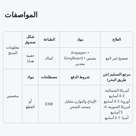
المواصفات
شكل
العلاج
مواد
الطباعة
صندوق
معلومات
Artpaper +
المنتج
حقيبة
تصفيح غير لامع
GreyBoard + مقبض
كماك
هدايا
معدني
مرجع التسليم (عن
شروط الدفع
مصطلحات
موك
طريق البحر)
أمريكا الشمالية:
3-4 أسابيع
مخصص
أوروبا: 3-4 أسابيع
‎ الإيداع والتوازن مقابل
أو
EXW
أمريكا الجنوبية: 4-
مستند الشحن
القطع
5 أسابيع
آسيا: 1-2 أسابيع