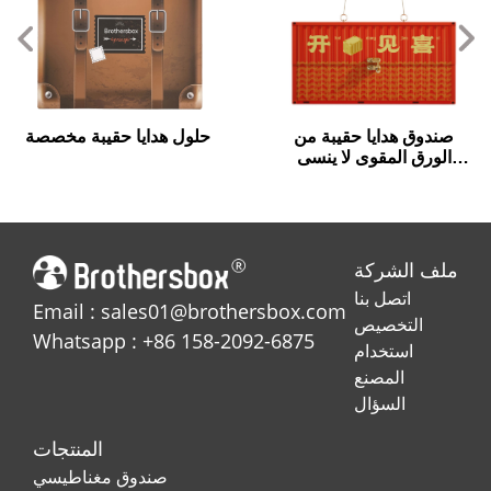
صندوق هدايا حقيبة من
حلول هدايا حقيبة مخصصة
الورق المقوى لا ينسى
لعروض علامتك التجارية!
ملف الشركة
اتصل بنا
Email : sales01@brothersbox.com
التخصيص
Whatsapp : +86 158-2092-6875
استخدام
المصنع
السؤال
المنتجات
صندوق مغناطيسي