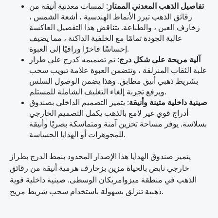
تفاصيل الذهب المعدني الممتاز
: لمسات معدنية أنيقة من
رقائق الذهب تبرز الأنماط الهندسية ، أشعة الشمس ،
زخارف العين ، والطباعة. يتناقض هذا التفصيل العاكسة
عالية الجودة تمامًا مع الخلفية الداكنة ، مما يضيف
إحساسًا فاخرًا وراقيًا إلى العبوة.
آلية مريحة على شكل درج
: تم تصميمه كدرج على طراز
علبة الثقاب المنزلقة ، وتتضمن العبوة علامة تبويب سحب
بشريط ذهبي أنيق مطابق. وهذا يضمن الوصول السلس
ويرفع تجربة إلغاء التغليف الشاملة للمستلم.
صينية داخلية متينة وأنيقة
: يتميز التصميم الداخلي بصندوق
أدراج قوي غير لامع بالذهب يكمل التصميم الخارجي
بسلاسة. يوفر مساحة تخزين آمنة ومتماسكة بصريًا وأنيقة
للمجوهرات أو الهدايا الحساسة.
يتميز صندوق الهدايا هذا الإصدار المحدود بنمط الدرج بطراز
خارجي نابض بالحياة مزين بزخارف هرمية أنيقة من رقائق
الذهب في منطقة ميزوامريكان الوسطى. صينية داخلية قوية
ذهبية تنزلق بسهولة باستخدام سحب شريط مريح.