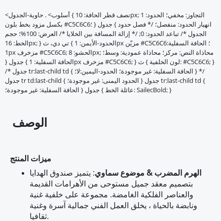
<أسلوب> . حاوية-الجدول { نصف قطر الحافة: 10px; التجاوز: مخفي؛ الحدود: 1
بكسل مزود بخط بلون #C5C6C6؛ } جدول { انهيار الحدود: منفصل؛ /* فصل حدود
الجدول */ تباعد الحدود: 0; /* إزالة المسافة بين الخلايا */ العرض: 100%؛ حجم
الخط: 16px; } تي دي، ث { الحدود-الأيمن: 1px مزيّن #C5C6C6؛ الحافة السفلية:
1px مزخرف #C5C6C6; الحشو: 8px; محاذاة النص: مركز؛ محاذاة عمودية: وسط؛
} جدول { الحافة السفلية: 1px مزخرف #C5C6C6; } ث { لون الخلفية: #C5C6C6; }
/* جدول tr:last-child td { الحافة السفلية: غير موجودة؛ الحدود-اليمين:لا؛ } */
جدول tr td:last-child { الحدود اليمنى: غير موجودة؛ } جدول tr:last-child td {
الحافة السفلية: غير موجودة؛ } جدول { عائلة الخط: SailecBold; }
الوصف
ميزات المنتج
الهرم المضرب & موضوع سماوي
: يتميز صندوق الهدايا
بتصميم معقد جميل مستوحى من الأهرامات القديمة
والعناصر الفلكية الغامضة. مجموعة على خلفية غنية
ونابضة بالحياة ، يخلق العمل الفني جمالية آسرة وغنية
ثقافيا.