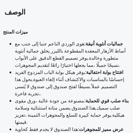
الوصف
ميزات المنتج
جماليات أنثوية أنيقة
:
هوى الوردي الناعم جنبا إلى جنب مع
أنماط الأزهار المعقدة المقطوعة بالليزر يخلق جمالية أنثوية
متطورة وخالدة.
يوفر تصميم القطع الدقيق على الأبواب
مما يجعلها اختيارًا رائعًا لتقديم المجوهرات.
نسيجًا جميلًا ،
افتتاح بوابة احتفالية
:
يوفر هيكل بوابة الباب المزدوج الفريد
إحساسًا بالمناسبات والاكتشاف أثناء إلغاء العبوة.
يحول هذا
التصميم عملاً بسيطًا لفتح صندوق إلى صندوق لا يُنسى
تجربة فاخرة.
،
بناء صلب قوي للحماية
:
مصنوعة من جودة عالية ،
ورق مقوى
صلب سميك,
هذا الصندوق يضمن متانة استثنائية وسلامة
هيكلية.
يوفر حماية كبيرة للسلع والمجوهرات الثمينة ،
تعزيز
قيمتها.
عرض مميز للمجوهرات
:
هذا الصندوق لا يخدم فقط كحاوية