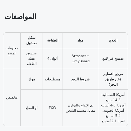
المواصفات
شكل
العلاج
مواد
الطباعة
صندوق
معلومات
صندوق
المنتج
Artpaper +
تصفيح غير لامع
4 ألوان
تعبئة
GreyBoard
الطعام
مرجع التسليم
(عن طريق
شروط الدفع
مصطلحات
موك
البحر)
أمريكا الشمالية:
مخصص
3-4 أسابيع
أوروبا: 3-4 أسابيع
تم الإيداع والتوازن
EXW
أو القطع
أمريكا الجنوبية:
مقابل مستند الشحن
4-5 أسابيع
آسيا: 1-2 أسابيع