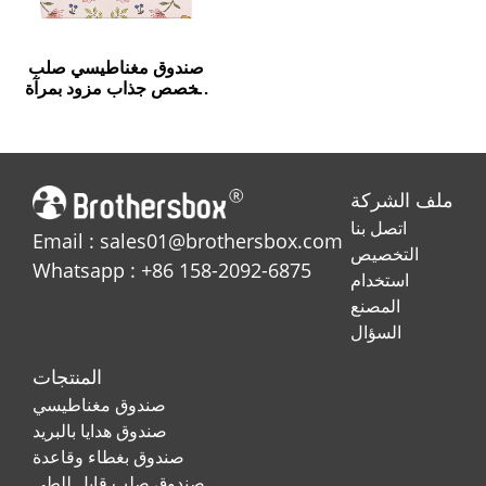
صندوق مغناطيسي صلب
مخصص جذاب مزود بمرآة
للمجوهرات
ملف الشركة
اتصل بنا
Email : sales01@brothersbox.com
التخصيص
Whatsapp : +86 158-2092-6875
استخدام
المصنع
السؤال
المنتجات
صندوق مغناطيسي
صندوق هدايا بالبريد
صندوق بغطاء وقاعدة
صندوق صلب قابل للطي