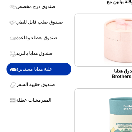
اتة ببابين مع
صندوق درج مخصص
اج دائرية
صندوق صلب قابل للطي
صندوق بغطاء وقاعدة
صندوق هدايا بالبريد
علبة هدايا مستديرة
وق هدايا
Brother
rooundb-أنيق ،
صندوق حقيبة السفر
ع ، وقابل
تخصيص
المقرمشات عطلة