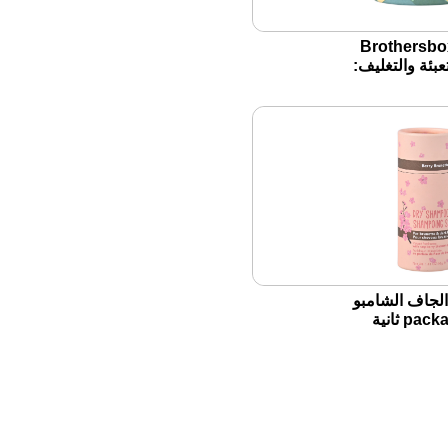
Brothersb مزيل
عبئة والتغليف:
بيعية ، خالية
ستيك ، الرعاية
مستدامة
الجاف الشامبو
packagin