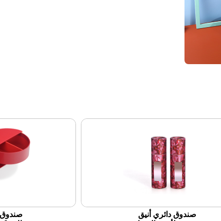
صندوق دائري أنيق
صندوق ه