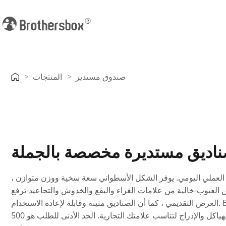
صندوق مستدير
المنتجات
Previous
اديق مستديرة مخصصة بالجملة
بيق العملي اليومي. يوفر الشكل الأسطواني سعة سخية ووزن متوازن ،
ن العيوب-خالية من علامات الغراء والبقع والخدوش والتجاعيد-ترفع
العرض التقديمي ، كما أن الصناديق متينة وقابلة لإعادة الاستخدام. Brothersbox هي شركة تصنيع صناديق دائرية مخصصة ،
تقدم الأحجام المخصصة والمواد والطباعة والتشطيبات والهياكل والإدراج لتناسب علامتك التجارية. الحد الأدنى للطلب هو 500