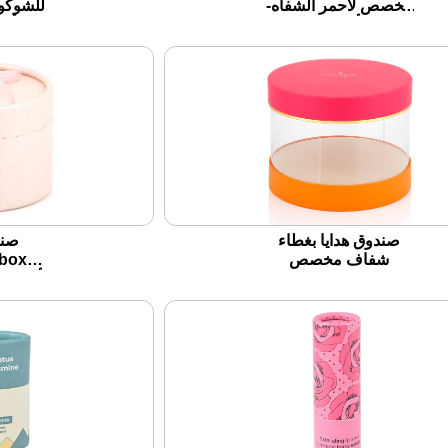
مخصص لأحمر الشفاه-
للشوكول
تغليف أنيق لمنتجات
أدر
التجميل الخاصة بك
صندوق هدايا بغطاء
صند
شفاف مخصص
sbox
ox
ورائ
لل