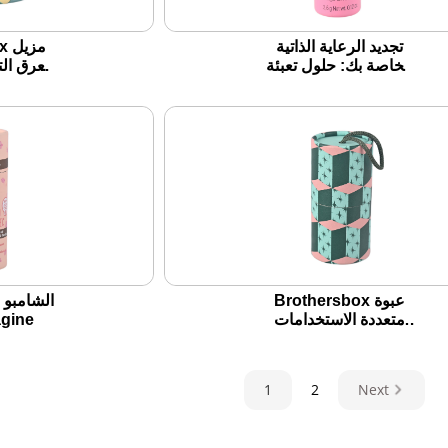
تجديد الرعاية الذاتية
ox
الخاصة بك: حلول تعبئة
العرق الت
مخصصة للعناية
جميع الط
بالبشرة بالزيت الصلب
من البلا
ال
Brothersbox عبوة
الشامبو 
متعددة الاستخدامات
ثانية e
وصديقة للعرق
ومنتجات العناية
بالبشرة
1
2
Next