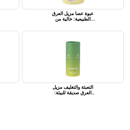
عبوة عصا مزيل العرق
الطبيعية: خالية من
البلاستيك ، اللافندر
والياسمين
التعبئة والتغليف مزيل
العرق صديقة للبيئة:
تصميم يلبي الاستدامة
مع Brothersbox