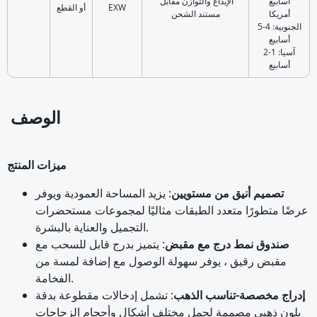
أسابيع
‎ الإيداع والتوازن مقابل
EXW
أو القطع
أمريكا
مستند الشحن
الجنوبية: 4-5
أسابيع
آسيا: 1-2
أسابيع
الوصف
ميزات المنتج
تصميم أنيق من مستويين
: يزيد المساحة العمودية ويوفر
عرضًا متطورًا متعدد الطبقات مثاليًا لمجموعات مستحضرات
التجميل والعناية بالبشرة.
صندوق نمط درج مع مقبض
: يتميز بدرج قابل للسحب مع
مقبض رقيق ، يوفر سهولة الوصول مع إضافة لمسة من
الفخامة.
إدراج مخصصة-تناسب الذهب
: تشمل إدخالات مقطوعة بدقة
بلون ذهبي مصممة لحمل مختلف أشكال وأحجام الزجاجات