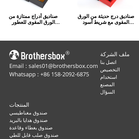
صناديق درج حديثة من الورق
صناديق أدراج ممتازة من
المقوى مع شريط أسود
الورق المقوى للعطور
سحب علامة التبويب
والزيوت العطرية
ملف الشركة
اتصل بنا
Email : sales01@brothersbox.com
التخصيص
Whatsapp : +86 158-2092-6875
استخدام
المصنع
السؤال
المنتجات
صندوق مغناطيسي
صندوق هدايا بالبريد
صندوق بغطاء وقاعدة
صندوق صلب قابل للطي