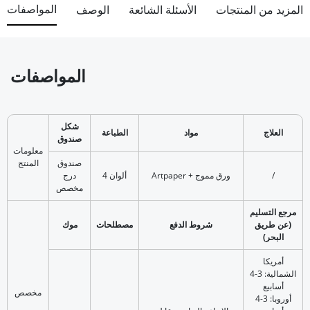
المواصفات
المزيد من المنتجات
الأسئلة الشائعة
الوصف
المواصفات
شكل
العلاج
مواد
الطباعة
صندوق
معلومات
صندوق
المنتج
/
Artpaper + ورق مموج
4 ألوان
درج
مخصص
مرجع التسليم
(عن طريق
شروط الدفع
مصطلحات
موك
البحر)
أمريكا
الشمالية: 3-4
أسابيع
مخصص
أوروبا: 3-4