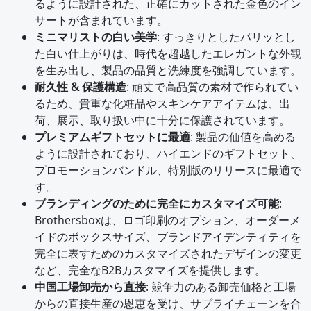
るように設計された、正確にカットされた金色のイン
サートが含まれています。
ミニマリストの白い美学
: すっきりとしたパリッとし
た白い仕上がりは、時代を超越したエレガントな外観
を生み出し、製品の品質と洗練度を強調しています。
耐久性 & 保護構造
: 頑丈で高品質の素材で作られてい
るため、貴重な化粧品やスキンケアアイテムは、出
荷、展示、取り扱い中に十分に保護されています。
プレミアムギフトセットに最適
: 製品の価値を高める
ように設計されており、ハイエンドのギフトセット、
プロモーションバンドル、特別版のリリースに最適で
す。
ブランディングのために完全にカスタマイズ可能
:
Brothersboxは、ロゴ印刷のオプション、オーダーメ
イドのボックスサイズ、ブランドアイデンティティを
完全に表すためのカスタマイズされたデザインの変更
など、完全なB2Bカスタマイズを提供します。
中国工場卸売から直接
: 競争力のある卸売価格と工場
からの直接生産の恩恵を受け、サプライチェーンを合