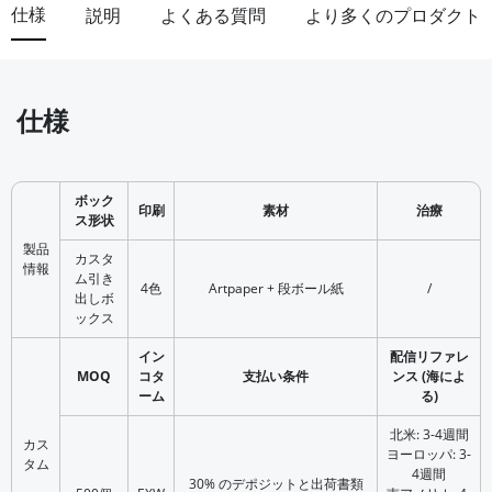
仕様
説明
よくある質問
より多くのプロダクト
仕様
ボック
印刷
素材
治療
ス形状
製品
カスタ
情報
ム引き
4色
Artpaper + 段ボール紙
/
出しボ
ックス
イン
配信リファレ
MOQ
コタ
支払い条件
ンス (海によ
ーム
る)
北米: 3-4週間
カス
ヨーロッパ: 3-
タム
4週間
30% のデポジットと出荷書類