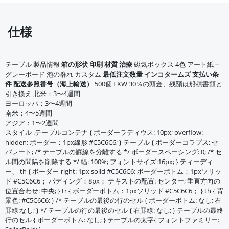
仕様
テーブル 製品情報
箱の形状
印刷
材質
治療
磁気ボックス 4色 アート紙＋
グレーボード 泡の群れ カスタム
最低注文数量
インコタームズ
支払い条
件
配送参照番号（海上輸送）
500個 EXW 30％の頭金、残額は船積書類と
引き換え 北米：3〜4週間
ヨーロッパ：3〜4週間
南米：4〜5週間
アジア：1〜2週間
スタイル .テーブルコンテナ { ボーダーラディウス: 10px; overflow:
hidden; ボーダー：1px線形 #C5C6C6; } テーブル { ボーダーコラプス: セ
パレート; /* テーブルの罫線を分離する */ ボーダースペーシング: 0; /* セ
ル間の間隔を削除する */ 幅: 100%; フォントサイズ:16px; } ティーディ
ー、 th { ボーダー-right: 1px solid #C5C6C6; ボーダーボトム：1pxソリッ
ド #C5C6C6； パディング：8px； テキストの配置: センター; 垂直方向の
位置合わせ: 中央; } tr { ボーダーボトム：1pxソリッド #C5C6C6； } th { 背
景色: #C5C6C6; } /* テーブルの最後の行のセル { ボーダーボトム: なし; 右
罫線:なし; } */ テーブルの行の最後のセル { 右罫線: なし; } テーブルの最終
行のセル { ボーダーボトム: なし; } テーブルの太字{ フォントファミリー: