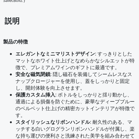
SailecBold; }
説明
製品の特徴
エレガントなミニマリストデザイン
: すっきりとした
マットなホワイト仕上げとなめらかなシルエットが特
徴で、プレミアムワインのギフトに最適です。
安全な磁気閉鎖
: 隠し磁石を装備してシームレスなス
ナップクロージャーを使用し、蓋をしっかりと固定
し、開封体験を向上させます。
保護カスタム挿入
: ボトルをしっかりと揺り動かし、
通過による損傷を防ぐために、豪華なディープブルー
のベルベット仕上げの精密カットインテリアが特徴で
す。
スタイリッシュなリボンハンドル
: 耐久性のある、マ
ッチする白いグログランリボンハンドルが付属し、楽
な持ち運びの便利さと洗練された美学を組み合わせて