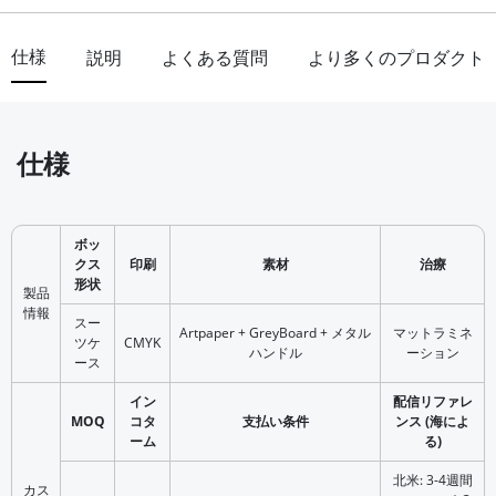
仕様
説明
よくある質問
より多くのプロダクト
仕様
ボッ
クス
印刷
素材
治療
形状
製品
情報
スー
Artpaper + GreyBoard + メタル
マットラミネ
ツケ
CMYK
ハンドル
ーション
ース
イン
配信リファレ
MOQ
コタ
支払い条件
ンス (海によ
ーム
る)
北米: 3-4週間
カス