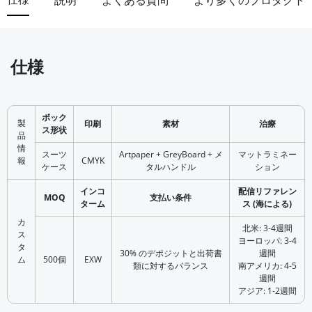
説明
よくある質問
より多くのプロダクト
仕様
ボック
製
印刷
素材
治療
ス形状
品
情
スーツ
Artpaper + GreyBoard + メ
マットラミネー
報
CMYK
ケース
タルハンドル
ション
インコ
配信リファレン
MOQ
支払い条件
ターム
ス (海による)
カ
北米: 3-4週間
ス
ヨーロッパ: 3-4
タ
30% のデポジットと出荷書
週間
ム
500個
EXW
類に対するバランス
南アメリカ: 4-5
週間
アジア: 1-2週間