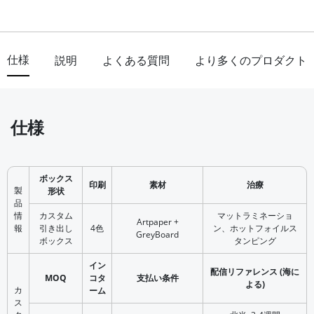
仕様
説明
よくある質問
より多くのプロダクト
仕様
ボックス
印刷
素材
治療
製
形状
品
情
カスタム
マットラミネーショ
Artpaper +
報
引き出し
4色
ン、ホットフォイルス
GreyBoard
ボックス
タンピング
イン
配信リファレンス (海に
MOQ
コタ
支払い条件
よる)
カ
ーム
ス