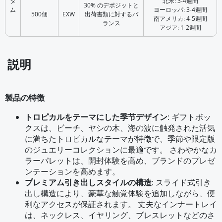
タ
北米: 3-4週間
30% のデポジットと
ム
ヨーロッパ: 3-4週間
500個
EXW
出荷書類に対するバ
南アメリカ: 4-5週間
ランス
アジア: 1-2週間
説明
製品の特徴
トロピカルをテーマにした季节デザイン
: ギフトボッ
クスは、ビーチ、ヤシの木、海の波に触発された活気
に満ちたトロピカルなテーマが特徴で、季節や限定版
のジュエリーコレクションに最適です。 さわやかなカ
ラーパレットは、開封体験を高め、ブランドのプレゼ
ンテーションを高めます。
プレミアム引き出しスタイルの構造
: スライド式引き
出し構造により、豪華な触覚体験を追加しながら、便
利なアクセスが保証されます。 丈夫なインナートレイ
は、ネックレス、イヤリング、ブレスレットなどのさ