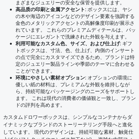
まざまなジュエリーの安全な保管を提供します。
高品质の印刷と金属アクセント
: ボックスには、ヤシ
の木や海辺のアイコンなどのデザイン要素を強調する
金色のメタリックアクセントの高解像度印刷が展示さ
れています。 これらのプレミアムディテールは、パッ
ケージにエレガントで洗練された外観を与えます。
利用可能なカスタム色、サイズ、および仕上げ
: ギフ
トボックスは、寸法、色、仕上げ、内側のインサート
の点で完全にカスタマイズできるため、ブランドは特
定のジュエリー製品ラインや季節のテーマに合わせる
ことができます。
环境にやさしい素材オプション
: オプションの環境に
優しい紙の材料は、プレミアムな外観を維持しなが
ら、持続可能なパッケージングのニーズをサポートし
ます。 これは現代の消費者の価値観と一致し、ブラン
ドの評判を高めます。
カスタムドロワーボックスは、シンプルなコンテナからダ
イナミックなブランドのストーリーテリング手段へと進化
しています。 現代のデザインは、持続可能な素材、触覚仕