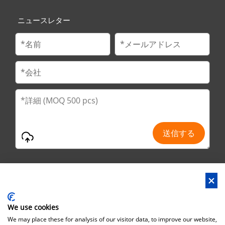
ニュースレター
We use cookies
アドレス : No.29 Jinfu 2nd Road, Huanan Ind Park,Liaobo市,東莞
We may place these for analysis of our visitor data, to improve our website,
市,広東省,中国