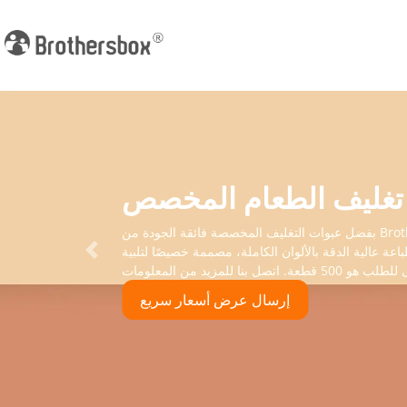
غليف الطعام المخصص
بفضل عبوات التغليف المخصصة فائقة الجودة من Brothersbox، يمكنك تعزيز علامتك التجارية وإطالة مدة صلاحية منتجاتك. تضمن حلول التعبئة والتغليف لدينا السلامة التامة للتعامل
اعة عالية الدقة بالألوان الكاملة، مصممة خصيصًا لتلبية
Previous
إرسال عرض أسعار سريع