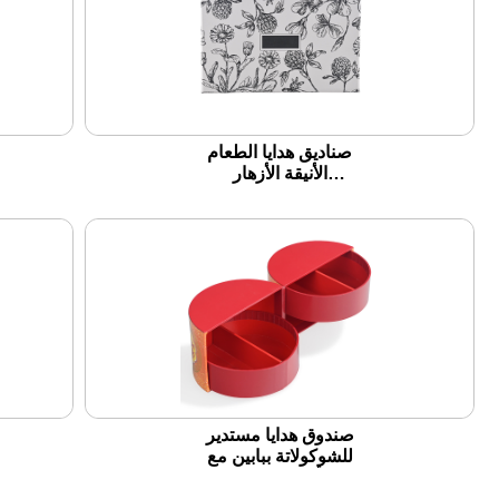
صناديق هدايا الطعام
الأنيقة الأزهار
المخصصة مع إدراج
صندوق هدايا مستدير
للشوكولاتة ببابين مع
أدراج دائرية