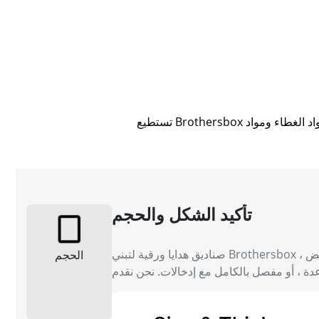
تستطيع Brothersbox تخصيص منتجات مصممة خصيصًا لعلامتك التجارية، وتشمل خيارات التخصيص الشكل واللون ومواد القاعدة ومواد الغطاء ومواد
تأكيد الشكل والحجم
صناديق هدايا ورقية لتبني Brothersbox بالحجم والسماكة والشكل بالضبط-أبعاد دقيقة ، 1-3 أو سمك لوح مخصص ، وهياكل مثل مغناطيسية ، صلبة قابلة للطي ، حقيبة/مقبض ،
الحجم