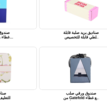
صناديق بريد صلبة قابلة
صندوق
للطي قابلة للتخصيص
غطاء و
بسعر الجملة
مربع للق
صندوق ورقي صلب
صناد
من Gatefold مع غطاء
والتغليف
عرض للحيوانات الأليفة
الصديق ل
للكعك