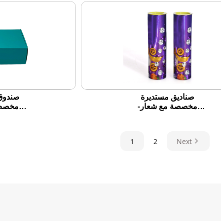
صناديق مستديرة
صندوق 
مخصصة مع شعار-
مخصص:
جودة ممتازة ، تصميم
الصدي
إبداعي وحلول تعبئة
خصيص
B2B
1
2
Next