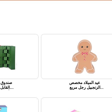
عيد الميلاد مخصص
صندوق ت
الزنجبيل رجل مربع
القابل
هدية على شكل وجبات
الألواح 
خفيفة