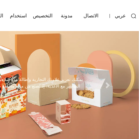
عربي
الاتصال
مدونة
التخصيص
استخدام
ال
|
المباشر مع الأغذية، إذ تُصنَع من مواد معتمدة 
Next
احتياجاتك الدقيقة، لتجسيد هوية علامتك التجارية وجعلها تنبض بالحياة. الحد الأدنى للطلب هو 500 قطعة. اتصل بنا للمزيد من المعلومات!