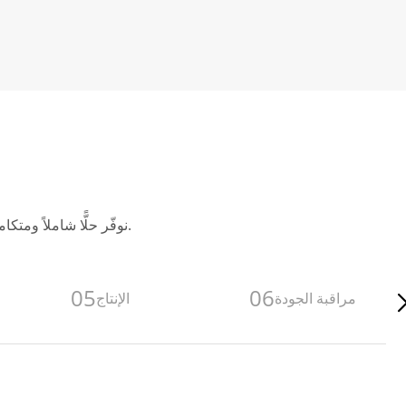
نوفّر حلًّا شاملاً ومتكاملاً لصناعة عبوات الكرتون المخصّصة، بما يضمن تصميمًا سلسًا وتسليمًا موثوقًا في مكان واحد.
05
06
مراقبة الجودة
الإنتاج