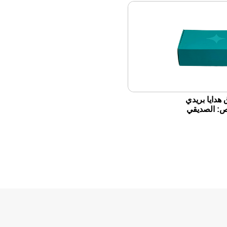
هدايا بريدي
 الصديقي
قي ، مصمم
ًا ، مبتكر