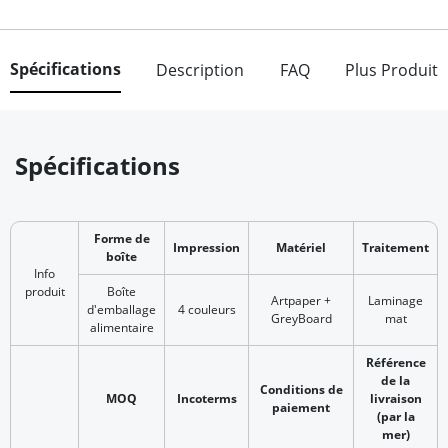
Spécifications
Description
FAQ
Plus Produit
Spécifications
Forme de
Impression
Matériel
Traitement
boîte
Info
produit
Boîte
Artpaper +
Laminage
d'emballage
4 couleurs
GreyBoard
mat
alimentaire
Référence
de la
Conditions de
MOQ
Incoterms
livraison
paiement
(par la
mer)