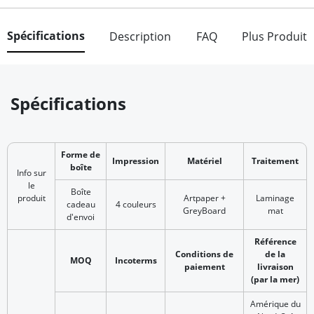
Spécifications
Description
FAQ
Plus Produit
Spécifications
Forme de
Impression
Matériel
Traitement
boîte
Info sur
le
Boîte
produit
Artpaper +
Laminage
cadeau
4 couleurs
GreyBoard
mat
d'envoi
Référence
Conditions de
de la
MOQ
Incoterms
paiement
livraison
(par la mer)
Amérique du