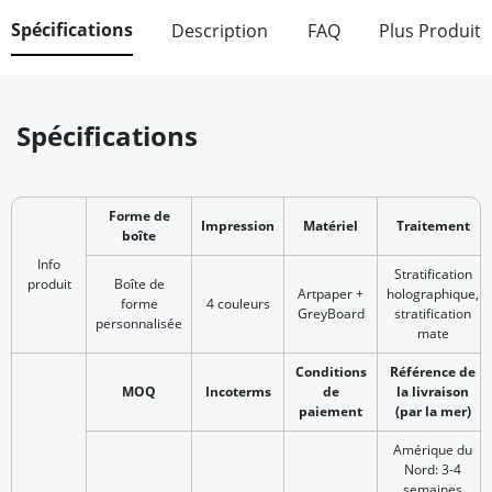
Spécifications
Description
FAQ
Plus Produit
Spécifications
Forme de
Impression
Matériel
Traitement
boîte
Info
Stratification
produit
Boîte de
Artpaper +
holographique,
forme
4 couleurs
GreyBoard
stratification
personnalisée
mate
Conditions
Référence de
MOQ
Incoterms
de
la livraison
paiement
(par la mer)
Amérique du
Nord: 3-4
semaines