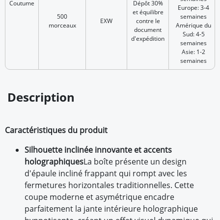
Coutume
Dépôt 30%
Europe: 3-4
et équilibre
500
semaines
EXW
contre le
morceaux
Amérique du
document
Sud: 4-5
d'expédition
semaines
Asie: 1-2
semaines
Description
Caractéristiques du produit
Silhouette inclinée innovante et accents
holographiques
La boîte présente un design
d'épaule incliné frappant qui rompt avec les
fermetures horizontales traditionnelles. Cette
coupe moderne et asymétrique encadre
parfaitement la jante intérieure holographique