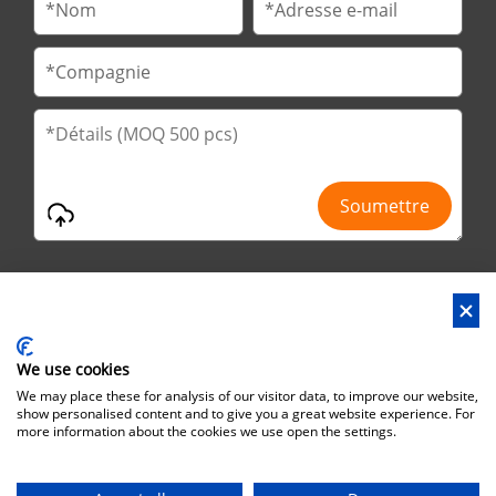
We use cookies
Adresse : 2ème route de No.29 Jinfu, parc de Huanan Ind, ville
We may place these for analysis of our visitor data, to improve our website,
de Liaobu, ville de Dongguan, province du Guangdong, Chine
show personalised content and to give you a great website experience. For
more information about the cookies we use open the settings.
Adresse du bureau : No.6 Zhuangyuan Road, Park Songshan
Lake, Dongguan City, Guangdong Province, China, 523808