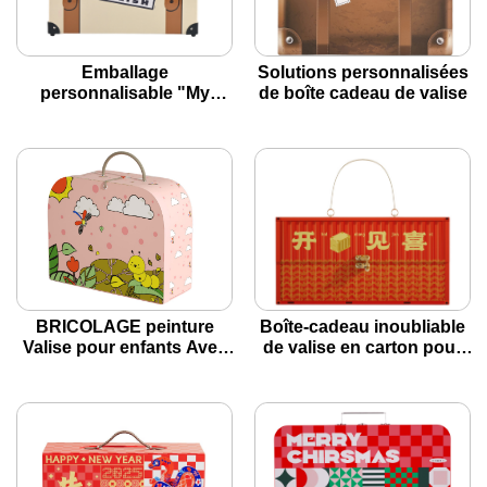
Emballage
Solutions personnalisées
personnalisable "My
de boîte cadeau de valise
Friend English" Vintage
British-Style
BRICOLAGE peinture
Boîte-cadeau inoubliable
Valise pour enfants Avec
de valise en carton pour
Marqueur et puzzle
les offres de votre
ensemble
marque!