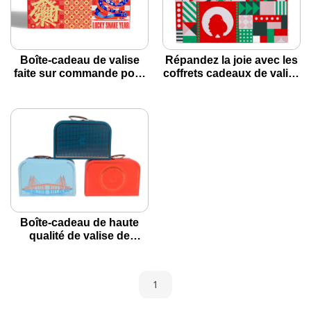
Boîte-cadeau de valise
Répandez la joie avec les
faite sur commande pour
coffrets cadeaux de valise
la poignée en cuir de
de Noël personnalisés de
whith de nouvel an
Brothersbox!
chinois
Boîte-cadeau de haute
qualité de valise de
chocolat pour le festival
1