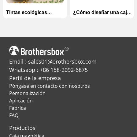
Tintas ecológicas
¿Cómo diseñar una caja
explicadas: tintas a base
de calendario de
de soja frente a A base
adviento inolvidable
de agua en impresión
para la temporada
personalizada
navideña?
Email : sales01@brothersbox.com
Whatsapp : +86 158-2092-6875
Perfil de la empresa
Póngase en contacto con nosotros
Personalización
Aplicación
Fábrica
FAQ
Productos
Caja magnética