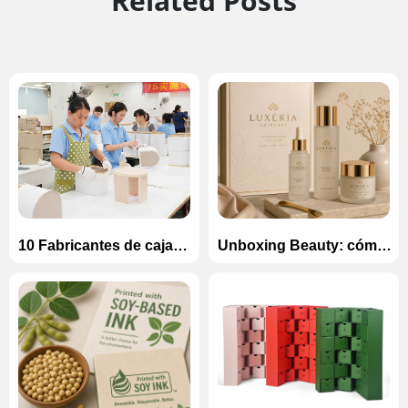
Related Posts
10 Fabricantes de cajas
Unboxing Beauty: cómo
de cartón de lujo en
diseñar cajas
China (2026)
magnéticas de lujo para
conjuntos de cuidado de
la piel