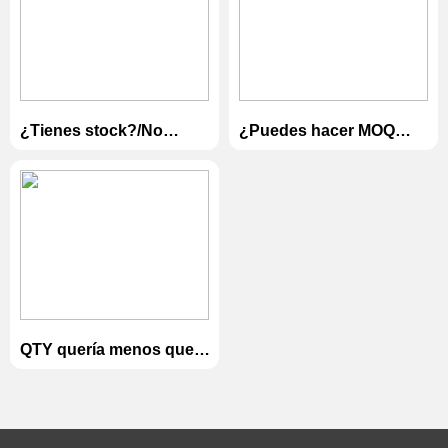
¿Tienes stock?/No
¿Puedes hacer MOQ
necesito el producto
inferior?
personalizado, solo
Envíeme el producto
existente.
QTY quería menos que
MOQ.