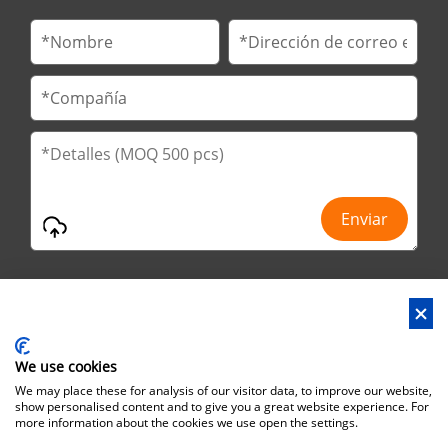
We use cookies
Dirección : No.29 Jinfu 2nd Road, Huanan Ind Park, ciudad de
We may place these for analysis of our visitor data, to improve our website,
Liaobu, ciudad de Dongguan, provincia de Guangdong, China
show personalised content and to give you a great website experience. For
more information about the cookies we use open the settings.
Dirección de Oficina : No.6 Zhuangyuan Road, Park Songshan
Lake, Dongguan City, Guangdong Province, China, 523808