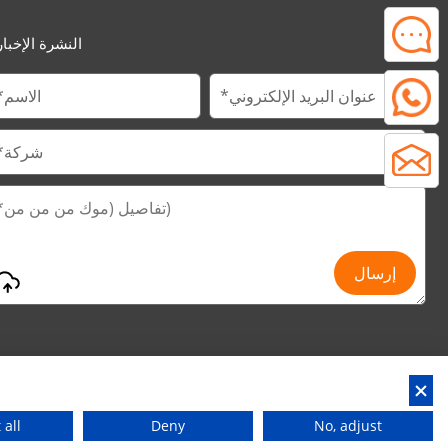
النشرة الإخبار
No, adjust
Deny
العنوان : رقم 29 جينفو الطريق الثاني ، حديقة هوانان إند ، مدينة لياوبو ، مدينة دونغ قوان ، مقاطعة قوانغدونغ ، الصين
 all