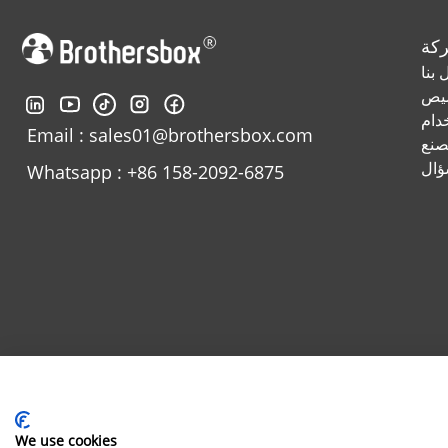
كة
 بنا
صيص
دام
Email : sales01@brothersbox.com
صنع
ؤال
Whatsapp : +86 158-2092-6875
We use cookies