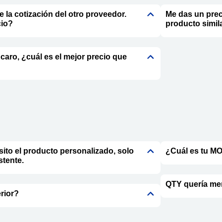
e la cotización del otro proveedor.
Me das un prec
cio?
producto simil
caro, ¿cuál es el mejor precio que
ito el producto personalizado, solo
¿Cuál es tu M
stente.
QTY quería me
rior?