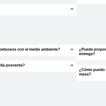
d
petuosos con el medio ambiente?
¿Puede proporc
entrega?
ntía posventa?
¿Cómo puedo a
masa?