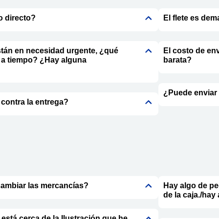
o directo?
El flete es dem
tán en necesidad urgente, ¿qué
El costo de en
s a tiempo? ¿Hay alguna
barata?
¿Puede enviar 
 contra la entrega?
cambiar las mercancías?
Hay algo de pe
de la caja./hay
 está cerca de la Ilustración que he