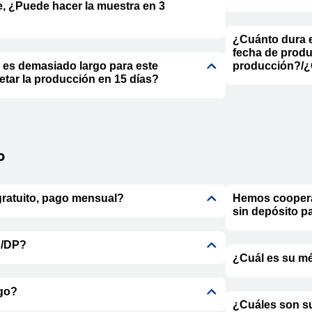
, ¿Puede hacer la muestra en 3
¿Cuánto dura e
fecha de produ
 es demasiado largo para este
producción?/¿C
tar la producción en 15 días?
o
gratuito, pago mensual?
Hemos coopera
sin depósito p
C/DP?
¿Cuál es su m
ago?
¿Cuáles son su