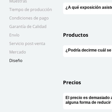
Muestras
¿A qué exposición asist
Tiempo de producción
Condiciones de pago
Garantía de Calidad
Productos
Envío
Servicio post-venta
¿Podría decirme cuál se
Mercado
Diseño
Precios
El precio es demasiado 
alguna forma de reducir 