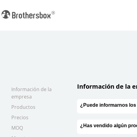
Información de la 
Información de la
empresa
¿Puede informarnos los 
Productos
Precios
¿Has vendido algún pro
MOQ