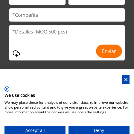
We use cookies
Dirección : No.29 Jinfu 2nd Road, Huanan Ind Park, ciudad de
We may place these for analysis of our visitor data, to improve our website,
Liaobu, ciudad de Dongguan, provincia de Guangdong, China
show personalised content and to give you a great website experience. For
more information about the cookies we use open the settings.
Dirección de Oficina : No.6 Zhuangyuan Road, Park Songshan
Lake, Dongguan City, Guangdong Province, China, 523808
Accept all
Deny
Derechos de autor©Brothersbox Industrial Co., Ltd. Todos los