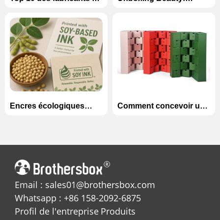
boîtes en carton de luxe
Comment concevoir des
en Chine (2026)
boîtes magnétiques de
luxe pour les ensembles
de soins de la peau
Encres écologiques
Comment concevoir une
expliquée: Encres à
boîte calendrier de
base de soja vs à base
l'Avent inoubliable pour
d'eau dans l'impression
la saison des fêtes?
personnalisée
Email : sales01@brothersbox.com
Whatsapp : +86 158-2092-6875
Profil de l'entreprise
Produits