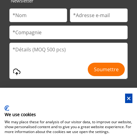
Newsletter
We use cookies
Adresse : 2ème route de No.29 Jinfu, parc de Huanan Ind, ville
We may place these for analysis of our visitor data, to improve our website,
de Liaobu, ville de Dongguan, province du Guangdong, Chine
show personalised content and to give you a great website experience. For
more information about the cookies we use open the settings.
Adresse du bureau : No.6 Zhuangyuan Road, Park Songshan