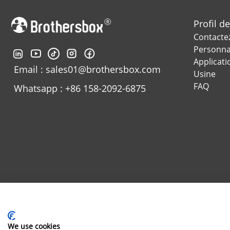
Profil de
Contacte
Personna
Applicati
Email : sales01@brothersbox.com
Usine
FAQ
Whatsapp : +86 158-2092-6875
Adresse : 2ème route de No.2
We use cookies