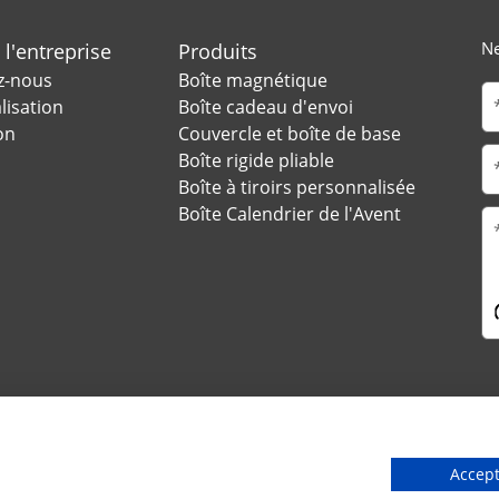
Ne
 l'entreprise
Produits
z-nous
Boîte magnétique
lisation
Boîte cadeau d'envoi
on
Couvercle et boîte de base
Boîte rigide pliable
Boîte à tiroirs personnalisée
Boîte Calendrier de l'Avent
9 Jinfu, parc de Huanan Ind, ville de Liaobu, ville de Dongguan
Accept