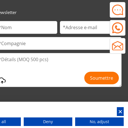
wsletter
, province du Guangdong, Chine
 all
Deny
No, adjust