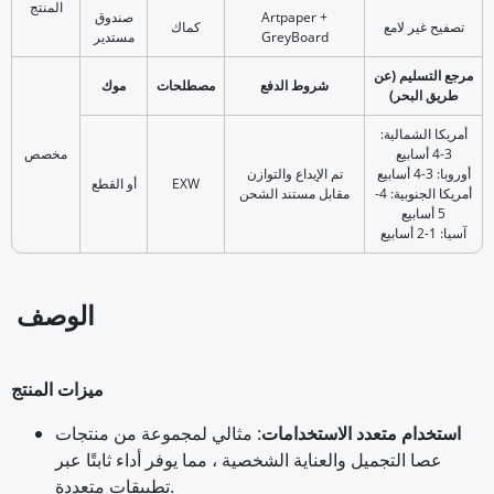
المنتج
Artpaper +
صندوق
تصفيح غير لامع
كماك
GreyBoard
مستدير
مرجع التسليم (عن
شروط الدفع
مصطلحات
موك
طريق البحر)
أمريكا الشمالية:
3-4 أسابيع
مخصص
أوروبا: 3-4 أسابيع
تم الإيداع والتوازن
EXW
أو القطع
أمريكا الجنوبية: 4-
مقابل مستند الشحن
5 أسابيع
آسيا: 1-2 أسابيع
الوصف
ميزات المنتج
استخدام متعدد الاستخدامات
: مثالي لمجموعة من منتجات
عصا التجميل والعناية الشخصية ، مما يوفر أداء ثابتًا عبر
تطبيقات متعددة.