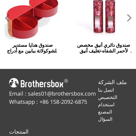
صندوق دائري أنيق مخصص
صندوق هدايا مستدير
لأحمر الشفاه-تغليف أنيق
للشوكولاتة ببابين مع أدراج
لمنتجات التجميل الخاصة بك
دائرية
ملف الشركة
اتصل بنا
Email : sales01@brothersbox.com
التخصيص
Whatsapp : +86 158-2092-6875
استخدام
المصنع
السؤال
المنتجات