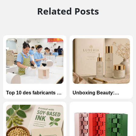
Related Posts
Top 10 des fabricants de
Unboxing Beauty:
boîtes en carton de luxe
Comment concevoir des
en Chine (2026)
boîtes magnétiques de
luxe pour les ensembles
de soins de la peau