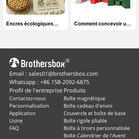
Encres écologiques
Comment concevoir une
expliquée: Encres à
boîte calendrier de
base de soja vs à base
l'Avent inoubliable pour
d'eau dans l'impression
la saison des fêtes?
personnalisée
Email : sales01@brothersbox.com
Whatsapp : +86 158-2092-6875
Profil de l'entreprise
Produits
Contactez-nous
Boîte magnétique
Personnalisation
Boîte cadeau d'envoi
Application
Couvercle et boîte de base
Usine
Boîte rigide pliable
FAQ
Boîte à tiroirs personnalisée
Boîte Calendrier de l'Avent